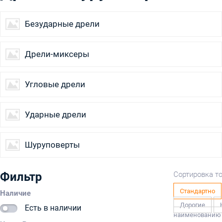
Дельташлифов
Торцовочные
Ленточные
пилы
Безударные дрели
Отбойные
Фрезеры
Дрели-миксеры
молотки
Угловые дрели
Ударные дрели
Шуруповерты
Фильтр
Сортировка т
Стандартно
Наличие
Дорогие
Есть в наличии
наименованию