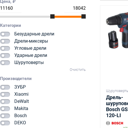
Цена, ₽
Категории
Безударные дрели
Дрели-миксеры
Угловые дрели
Ударные дрели
Шуруповерты
Очистить
Производители
ЗУБР
Шуруповерт
Xiaomi
Дрель-
DeWalt
шурупов
Makita
Bosch G
120-LI
Bosch
DEKO
на