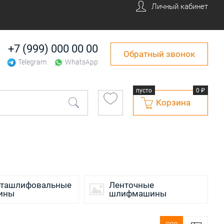
Личный кабинет
+7 (999) 000 00 00
Обратный звонок
Перфораторы
Telegram
WhatsApp
 лобзики
Аккумуляторные
пусто
0 ₽
ром
Профессиональные
Корзина
обзики
веткой
Гайковерты
 рубанки
Аккумуляторные
гайковерты
ные рубанки
ьташлифовальные
Ленточные
Ударные гайковерты
ины
шлифмашины
Винтоверты