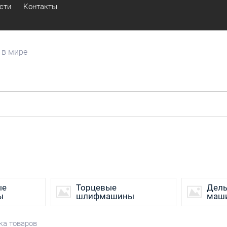
сти
Контакты
 в мире
Дрели
Лобзики
Безударные дрели
Аккумуляторные
Дрели-миксеры
Лобзики с лазе
Угловые дрели
Маятниковые л
Шуруповерты
Лобзики с подс
Шлифмашины
Рубанки
Эксцентриковые
Аккумуляторные
Вибрационные
Профессиональ
ые
Торцевые
Дел
ы
шлифмашины
маш
Торцевые
Дельташлифовальные
Ленточные
ка товаров