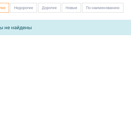
тно
Недорогие
Дорогие
Новые
По наименованию
Фрезеры
ы не найдены